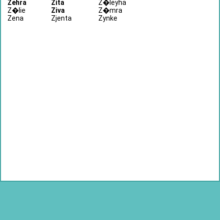
Zehra
Zita
Z�leyha
Z�lie
Ziva
Z�mra
Zena
Zjenta
Zynke