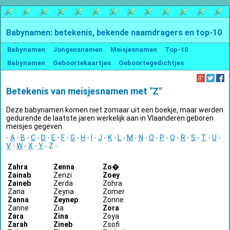
Babynamen: betekenis, bekende naamdragers en top-10
Babynamen
Jongensnamen
Meisjesnamen
Top-10
Babynamen
Geboortekaartjes
Geboortegedichtjes
Betekenis van meisjesnamen met "Z"
Deze babynamen komen niet zomaar uit een boekje, maar werden
gedurende de laatste jaren werkelijk aan in Vlaanderen geboren
meisjes gegeven.
-
A
-
B
-
C
-
D
-
E
-
F
-
G
-
H
-
I
-
J
-
K
-
L
-
M
-
N
-
O
-
P
-
Q
-
R
-
S
-
T
-
U
-
V
-
W
-
X
-
Y
- Z -
Zahra
Zenna
Zo�
Zainab
Zenzi
Zoey
Zaineb
Zerda
Zohra
Zana
Zeyna
Zomer
Zanna
Zeynep
Zonne
Zanne
Zia
Zora
Zara
Zina
Zoya
Zarah
Zineb
Zsofi