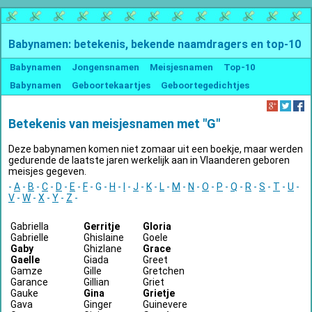
Babynamen: betekenis, bekende naamdragers en top-10
Babynamen
Jongensnamen
Meisjesnamen
Top-10
Babynamen
Geboortekaartjes
Geboortegedichtjes
Betekenis van meisjesnamen met "G"
Deze babynamen komen niet zomaar uit een boekje, maar werden
gedurende de laatste jaren werkelijk aan in Vlaanderen geboren
meisjes gegeven.
-
A
-
B
-
C
-
D
-
E
-
F
- G -
H
-
I
-
J
-
K
-
L
-
M
-
N
-
O
-
P
-
Q
-
R
-
S
-
T
-
U
-
V
-
W
-
X
-
Y
-
Z
-
Gabriella
Gerritje
Gloria
Gabrielle
Ghislaine
Goele
Gaby
Ghizlane
Grace
Gaelle
Giada
Greet
Gamze
Gille
Gretchen
Garance
Gillian
Griet
Gauke
Gina
Grietje
Gava
Ginger
Guinevere