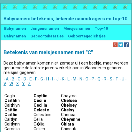
Babynamen: betekenis, bekende naamdragers en top-10
Babynamen
Jongensnamen
Meisjesnamen
Top-10
Babynamen
Geboortekaartjes
Geboortegedichtjes
Betekenis van meisjesnamen met "C"
Deze babynamen komen niet zomaar uit een boekje, maar werden
gedurende de laatste jaren werkelijk aan in Vlaanderen geboren
meisjes gegeven.
-
A
-
B
- C -
D
-
E
-
F
-
G
-
H
-
I
-
J
-
K
-
L
-
M
-
N
-
O
-
P
-
Q
-
R
-
S
-
T
-
U
-
V
-
W
-
X
-
Y
-
Z
-
Cagla
Caytlin
Chayma
Caithlin
Cecile
Chelsea
Caithlyn
Cecilia
Chelsey
Caitlin
Celeste
Chelsy
Caitlin
Celestine
Chenoa
Caitlyn
Celia
Cheyenne
Caitlynn
C�lia
Chiara
Camelia
Celien
Chinouk