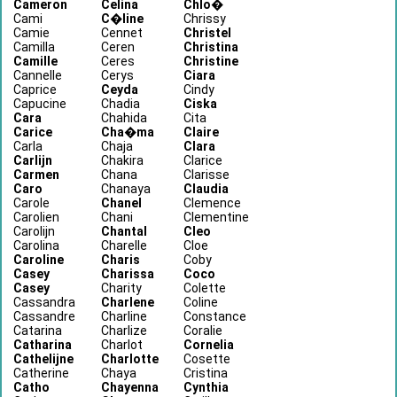
Cameron
Celina
Chlo�
Cami
C�line
Chrissy
Camie
Cennet
Christel
Camilla
Ceren
Christina
Camille
Ceres
Christine
Cannelle
Cerys
Ciara
Caprice
Ceyda
Cindy
Capucine
Chadia
Ciska
Cara
Chahida
Cita
Carice
Cha�ma
Claire
Carla
Chaja
Clara
Carlijn
Chakira
Clarice
Carmen
Chana
Clarisse
Caro
Chanaya
Claudia
Carole
Chanel
Clemence
Carolien
Chani
Clementine
Carolijn
Chantal
Cleo
Carolina
Charelle
Cloe
Caroline
Charis
Coby
Casey
Charissa
Coco
Casey
Charity
Colette
Cassandra
Charlene
Coline
Cassandre
Charline
Constance
Catarina
Charlize
Coralie
Catharina
Charlot
Cornelia
Cathelijne
Charlotte
Cosette
Catherine
Chaya
Cristina
Catho
Chayenna
Cynthia