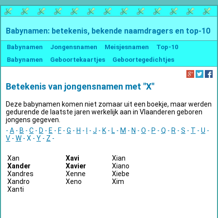
Babynamen: betekenis, bekende naamdragers en top-10
Babynamen
Jongensnamen
Meisjesnamen
Top-10
Babynamen
Geboortekaartjes
Geboortegedichtjes
Betekenis van jongensnamen met "X"
Deze babynamen komen niet zomaar uit een boekje, maar werden
gedurende de laatste jaren werkelijk aan in Vlaanderen geboren
jongens gegeven.
-
A
-
B
-
C
-
D
-
E
-
F
-
G
-
H
-
I
-
J
-
K
-
L
-
M
-
N
-
O
-
P
-
Q
-
R
-
S
-
T
-
U
-
V
-
W
- X -
Y
-
Z
-
Xan
Xavi
Xian
Xander
Xavier
Xiano
Xandres
Xenne
Xiebe
Xandro
Xeno
Xim
Xanti