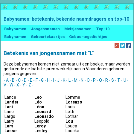
Babynamen: betekenis, bekende naamdragers en top-10
Babynamen
Jongensnamen
Meisjesnamen
Top-10
Babynamen
Geboortekaartjes
Geboortegedichtjes
Betekenis van jongensnamen met "L"
Deze babynamen komen niet zomaar uit een boekje, maar werden
gedurende de laatste jaren werkelijk aan in Vlaanderen geboren
jongens gegeven.
-
A
-
B
-
C
-
D
-
E
-
F
-
G
-
H
-
I
-
J
-
K
- L -
M
-
N
-
O
-
P
-
Q
-
R
-
S
-
T
-
U
-
V
-
W
-
X
-
Y
-
Z
-
Lance
Leo
Lomme
Lander
Léo
Lorenzo
Lani
Léon
Loris
Lano
Leonard
Lotfi
Largo
Leonardo
Lothar
Larry
Leopold
Lou
Lars
Leroy
Louca
Lasse
Lesley
Loucka