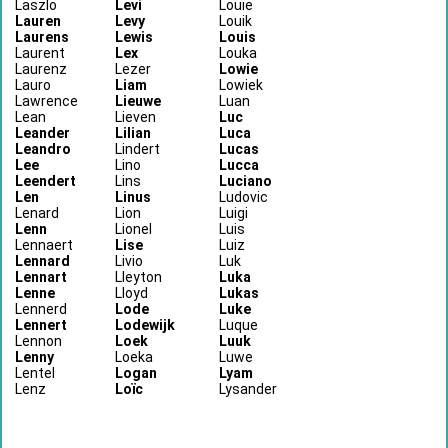
Laszlo
Levi
Louie
Lauren
Levy
Louik
Laurens
Lewis
Louis
Laurent
Lex
Louka
Laurenz
Lezer
Lowie
Lauro
Liam
Lowiek
Lawrence
Lieuwe
Luan
Lean
Lieven
Luc
Leander
Lilian
Luca
Leandro
Lindert
Lucas
Lee
Lino
Lucca
Leendert
Lins
Luciano
Len
Linus
Ludovic
Lenard
Lion
Luigi
Lenn
Lionel
Luis
Lennaert
Lise
Luiz
Lennard
Livio
Luk
Lennart
Lleyton
Luka
Lenne
Lloyd
Lukas
Lennerd
Lode
Luke
Lennert
Lodewijk
Luque
Lennon
Loek
Luuk
Lenny
Loeka
Luwe
Lentel
Logan
Lyam
Lenz
Loïc
Lysander