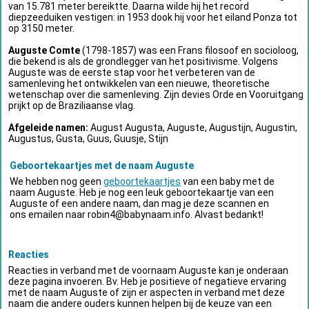
van 15.781 meter bereiktte. Daarna wilde hij het record
diepzeeduiken vestigen: in 1953 dook hij voor het eiland Ponza tot
op 3150 meter.
Auguste Comte
(1798-1857) was een Frans filosoof en socioloog,
die bekend is als de grondlegger van het positivisme. Volgens
Auguste was de eerste stap voor het verbeteren van de
samenleving het ontwikkelen van een nieuwe, theoretische
wetenschap over die samenleving. Zijn devies Orde en Vooruitgang
prijkt op de Braziliaanse vlag.
Afgeleide namen:
August Augusta, Auguste, Augustijn, Augustin,
Augustus, Gusta, Guus, Guusje, Stijn
Geboortekaartjes met de naam Auguste
We hebben nog geen
geboortekaartjes
van een baby met de
naam Auguste. Heb je nog een leuk geboortekaartje van een
Auguste of een andere naam, dan mag je deze scannen en
ons emailen naar
robin4@babynaam.info
. Alvast bedankt!
Reacties
Reacties in verband met de voornaam Auguste kan je onderaan
deze pagina invoeren. Bv. Heb je positieve of negatieve ervaring
met de naam Auguste of zijn er aspecten in verband met deze
naam die andere ouders kunnen helpen bij de keuze van een