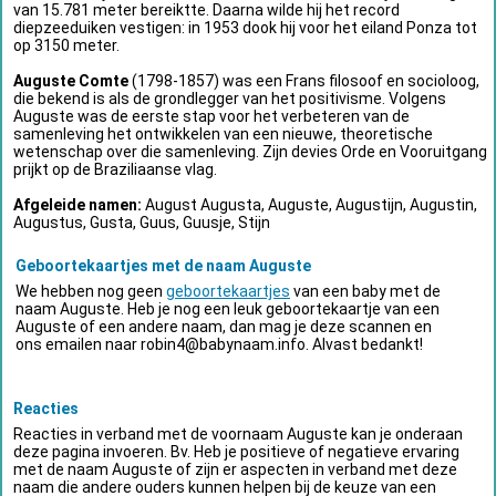
van 15.781 meter bereiktte. Daarna wilde hij het record
diepzeeduiken vestigen: in 1953 dook hij voor het eiland Ponza tot
op 3150 meter.
Auguste Comte
(1798-1857) was een Frans filosoof en socioloog,
die bekend is als de grondlegger van het positivisme. Volgens
Auguste was de eerste stap voor het verbeteren van de
samenleving het ontwikkelen van een nieuwe, theoretische
wetenschap over die samenleving. Zijn devies Orde en Vooruitgang
prijkt op de Braziliaanse vlag.
Afgeleide namen:
August Augusta, Auguste, Augustijn, Augustin,
Augustus, Gusta, Guus, Guusje, Stijn
Geboortekaartjes met de naam Auguste
We hebben nog geen
geboortekaartjes
van een baby met de
naam Auguste. Heb je nog een leuk geboortekaartje van een
Auguste of een andere naam, dan mag je deze scannen en
ons emailen naar
robin4@babynaam.info
. Alvast bedankt!
Reacties
Reacties in verband met de voornaam Auguste kan je onderaan
deze pagina invoeren. Bv. Heb je positieve of negatieve ervaring
met de naam Auguste of zijn er aspecten in verband met deze
naam die andere ouders kunnen helpen bij de keuze van een