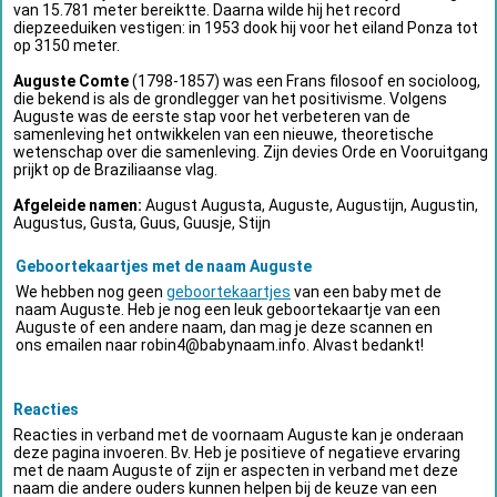
van 15.781 meter bereiktte. Daarna wilde hij het record
diepzeeduiken vestigen: in 1953 dook hij voor het eiland Ponza tot
op 3150 meter.
Auguste Comte
(1798-1857) was een Frans filosoof en socioloog,
die bekend is als de grondlegger van het positivisme. Volgens
Auguste was de eerste stap voor het verbeteren van de
samenleving het ontwikkelen van een nieuwe, theoretische
wetenschap over die samenleving. Zijn devies Orde en Vooruitgang
prijkt op de Braziliaanse vlag.
Afgeleide namen:
August Augusta, Auguste, Augustijn, Augustin,
Augustus, Gusta, Guus, Guusje, Stijn
Geboortekaartjes met de naam Auguste
We hebben nog geen
geboortekaartjes
van een baby met de
naam Auguste. Heb je nog een leuk geboortekaartje van een
Auguste of een andere naam, dan mag je deze scannen en
ons emailen naar
robin4@babynaam.info
. Alvast bedankt!
Reacties
Reacties in verband met de voornaam Auguste kan je onderaan
deze pagina invoeren. Bv. Heb je positieve of negatieve ervaring
met de naam Auguste of zijn er aspecten in verband met deze
naam die andere ouders kunnen helpen bij de keuze van een