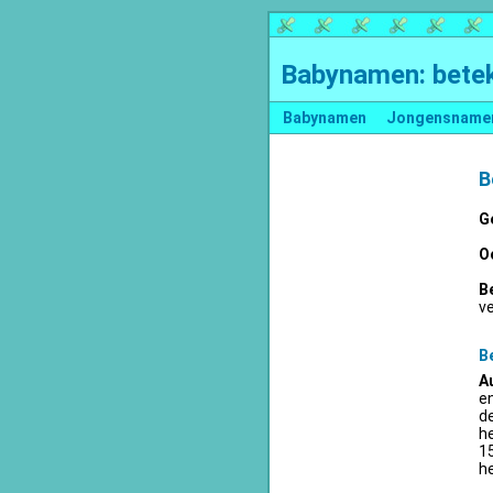
Babynamen: betek
Babynamen
Jongensname
B
G
O
B
v
B
A
en
d
he
15
he