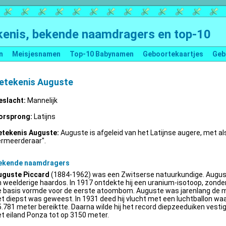
enis, bekende naamdragers en top-10
n
Meisjesnamen
Top-10 Babynamen
Geboortekaartjes
Geb
etekenis Auguste
eslacht:
Mannelijk
orsprong:
Latijns
etekenis Auguste:
Auguste is afgeleid van het Latijnse augere, met al
ermeerderaar".
ekende naamdragers
uguste Piccard
(1884-1962) was een Zwitserse natuurkundige. Augus
 weelderige haardos. In 1917 ontdekte hij een uranium-isotoop, zonder 
e basis vormde voor de eerste atoombom. Auguste was jarenlang de m
t diepst was geweest. In 1931 deed hij vlucht met een luchtballon wa
.781 meter bereiktte. Daarna wilde hij het record diepzeeduiken vestige
t eiland Ponza tot op 3150 meter.