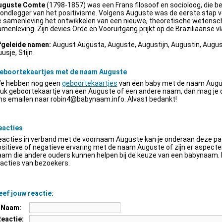
uguste Comte
(1798-1857) was een Frans filosoof en socioloog, die be
ondlegger van het positivisme. Volgens Auguste was de eerste stap v
e samenleving het ontwikkelen van een nieuwe, theoretische wetensch
menleving. Zijn devies Orde en Vooruitgang prijkt op de Braziliaanse vl
fgeleide namen:
August Augusta, Auguste, Augustijn, Augustin, Augus
usje, Stijn
eboortekaartjes met de naam Auguste
e hebben nog geen
geboortekaartjes
van een baby met de naam Augus
euk geboortekaartje van een Auguste of een andere naam, dan mag je
ns emailen naar
robin4@babynaam.info
. Alvast bedankt!
eacties
acties in verband met de voornaam Auguste kan je onderaan deze pagi
sitieve of negatieve ervaring met de naam Auguste of zijn er aspect
am die andere ouders kunnen helpen bij de keuze van een babynaam. H
acties van bezoekers.
ef jouw reactie:
Naam:
Reactie: