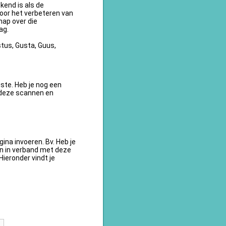
kend is als de
oor het verbeteren van
ap over die
ag.
tus, Gusta, Guus,
te. Heb je nog een
 deze scannen en
na invoeren. Bv. Heb je
en in verband met deze
ieronder vindt je