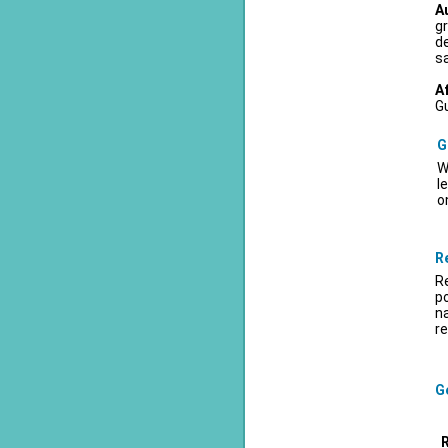
A
gr
d
sa
A
Gu
G
W
l
o
R
Re
po
na
re
Ge