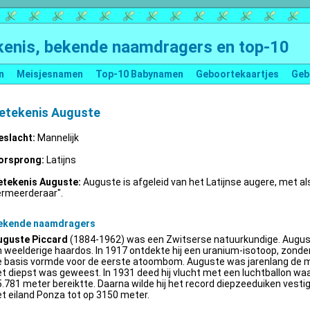
enis, bekende naamdragers en top-10
n
Meisjesnamen
Top-10 Babynamen
Geboortekaartjes
Geb
etekenis Auguste
eslacht:
Mannelijk
orsprong:
Latijns
etekenis Auguste:
Auguste is afgeleid van het Latijnse augere, met al
ermeerderaar".
ekende naamdragers
uguste Piccard
(1884-1962) was een Zwitserse natuurkundige. Augus
 weelderige haardos. In 1917 ontdekte hij een uranium-isotoop, zonder 
e basis vormde voor de eerste atoombom. Auguste was jarenlang de m
t diepst was geweest. In 1931 deed hij vlucht met een luchtballon wa
.781 meter bereiktte. Daarna wilde hij het record diepzeeduiken vestige
t eiland Ponza tot op 3150 meter.