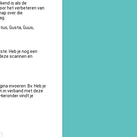
kend is als de
oor het verbeteren van
ap over die
ag.
tus, Gusta, Guus,
te. Heb je nog een
 deze scannen en
na invoeren. Bv. Heb je
en in verband met deze
ieronder vindt je