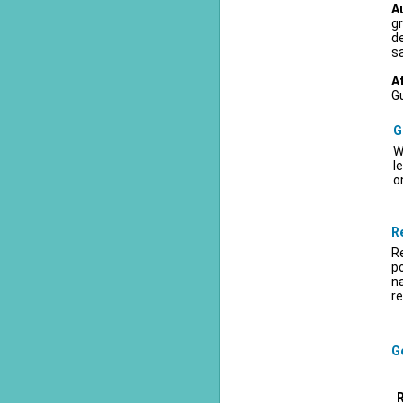
A
gr
d
sa
A
Gu
G
W
l
o
R
Re
po
na
re
Ge