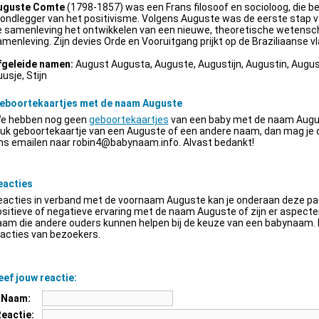
uguste Comte
(1798-1857) was een Frans filosoof en socioloog, die be
ondlegger van het positivisme. Volgens Auguste was de eerste stap v
e samenleving het ontwikkelen van een nieuwe, theoretische wetensch
menleving. Zijn devies Orde en Vooruitgang prijkt op de Braziliaanse vl
fgeleide namen:
August Augusta, Auguste, Augustijn, Augustin, Augus
usje, Stijn
eboortekaartjes met de naam Auguste
e hebben nog geen
geboortekaartjes
van een baby met de naam Augus
euk geboortekaartje van een Auguste of een andere naam, dan mag je
ns emailen naar
robin4@babynaam.info
. Alvast bedankt!
eacties
acties in verband met de voornaam Auguste kan je onderaan deze pagi
sitieve of negatieve ervaring met de naam Auguste of zijn er aspect
am die andere ouders kunnen helpen bij de keuze van een babynaam. H
acties van bezoekers.
ef jouw reactie:
Naam:
Reactie: