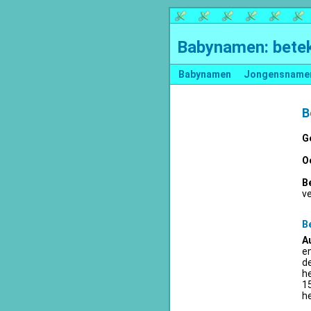
Babynamen: betek
Babynamen
Jongensname
B
G
O
B
v
B
A
en
d
he
15
he