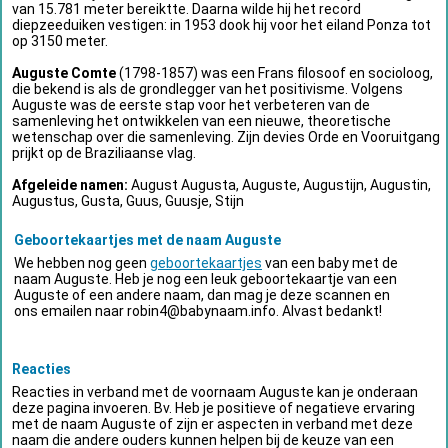
van 15.781 meter bereiktte. Daarna wilde hij het record
diepzeeduiken vestigen: in 1953 dook hij voor het eiland Ponza tot
op 3150 meter.
Auguste Comte
(1798-1857) was een Frans filosoof en socioloog,
die bekend is als de grondlegger van het positivisme. Volgens
Auguste was de eerste stap voor het verbeteren van de
samenleving het ontwikkelen van een nieuwe, theoretische
wetenschap over die samenleving. Zijn devies Orde en Vooruitgang
prijkt op de Braziliaanse vlag.
Afgeleide namen:
August Augusta, Auguste, Augustijn, Augustin,
Augustus, Gusta, Guus, Guusje, Stijn
Geboortekaartjes met de naam Auguste
We hebben nog geen
geboortekaartjes
van een baby met de
naam Auguste. Heb je nog een leuk geboortekaartje van een
Auguste of een andere naam, dan mag je deze scannen en
ons emailen naar
robin4@babynaam.info
. Alvast bedankt!
Reacties
Reacties in verband met de voornaam Auguste kan je onderaan
deze pagina invoeren. Bv. Heb je positieve of negatieve ervaring
met de naam Auguste of zijn er aspecten in verband met deze
naam die andere ouders kunnen helpen bij de keuze van een