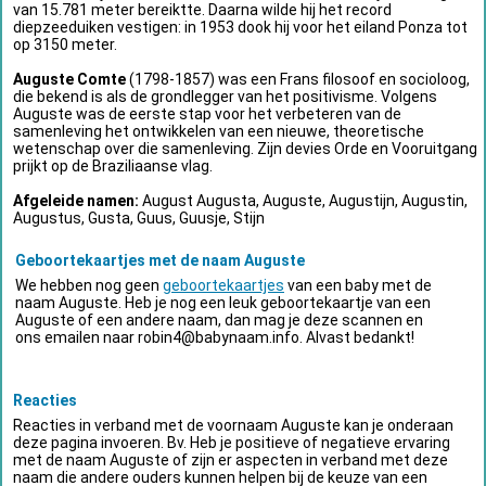
van 15.781 meter bereiktte. Daarna wilde hij het record
diepzeeduiken vestigen: in 1953 dook hij voor het eiland Ponza tot
op 3150 meter.
Auguste Comte
(1798-1857) was een Frans filosoof en socioloog,
die bekend is als de grondlegger van het positivisme. Volgens
Auguste was de eerste stap voor het verbeteren van de
samenleving het ontwikkelen van een nieuwe, theoretische
wetenschap over die samenleving. Zijn devies Orde en Vooruitgang
prijkt op de Braziliaanse vlag.
Afgeleide namen:
August Augusta, Auguste, Augustijn, Augustin,
Augustus, Gusta, Guus, Guusje, Stijn
Geboortekaartjes met de naam Auguste
We hebben nog geen
geboortekaartjes
van een baby met de
naam Auguste. Heb je nog een leuk geboortekaartje van een
Auguste of een andere naam, dan mag je deze scannen en
ons emailen naar
robin4@babynaam.info
. Alvast bedankt!
Reacties
Reacties in verband met de voornaam Auguste kan je onderaan
deze pagina invoeren. Bv. Heb je positieve of negatieve ervaring
met de naam Auguste of zijn er aspecten in verband met deze
naam die andere ouders kunnen helpen bij de keuze van een