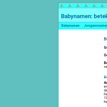
Babynamen: betek
Babynamen
Jongensname
B
G
O
B
v
B
A
en
d
he
15
he