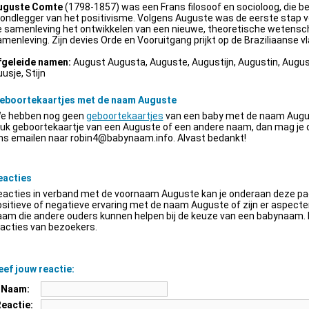
uguste Comte
(1798-1857) was een Frans filosoof en socioloog, die be
ondlegger van het positivisme. Volgens Auguste was de eerste stap v
e samenleving het ontwikkelen van een nieuwe, theoretische wetensch
menleving. Zijn devies Orde en Vooruitgang prijkt op de Braziliaanse vl
fgeleide namen:
August Augusta, Auguste, Augustijn, Augustin, Augus
usje, Stijn
eboortekaartjes met de naam Auguste
e hebben nog geen
geboortekaartjes
van een baby met de naam Augus
euk geboortekaartje van een Auguste of een andere naam, dan mag je
ns emailen naar
robin4@babynaam.info
. Alvast bedankt!
eacties
acties in verband met de voornaam Auguste kan je onderaan deze pagi
sitieve of negatieve ervaring met de naam Auguste of zijn er aspect
am die andere ouders kunnen helpen bij de keuze van een babynaam. H
acties van bezoekers.
ef jouw reactie:
Naam:
Reactie: