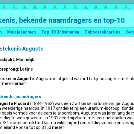
enis, bekende naamdragers en top-10
n
Meisjesnamen
Top-10 Babynamen
Geboortekaartjes
Geb
etekenis Auguste
eslacht:
Mannelijk
orsprong:
Latijns
etekenis Auguste:
Auguste is afgeleid van het Latijnse augere, met al
ermeerderaar".
ekende naamdragers
uguste Piccard
(1884-1962) was een Zwitserse natuurkundige. Augus
 weelderige haardos. In 1917 ontdekte hij een uranium-isotoop, zonder 
e basis vormde voor de eerste atoombom. Auguste was jarenlang de m
t diepst was geweest. In 1931 deed hij vlucht met een luchtballon wa
.781 meter bereiktte. Daarna wilde hij het record diepzeeduiken vestige
t eiland Ponza tot op 3150 meter.