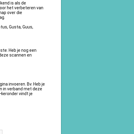
kend is als de
oor het verbeteren van
ap over die
ag.
tus, Gusta, Guus,
te. Heb je nog een
 deze scannen en
na invoeren. Bv. Heb je
en in verband met deze
ieronder vindt je