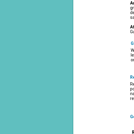
A
gr
d
sa
A
Gu
G
W
l
o
R
Re
po
na
re
Ge