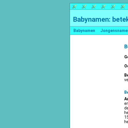
Babynamen: betek
Babynamen
Jongensname
B
G
O
B
v
B
A
en
d
he
15
he