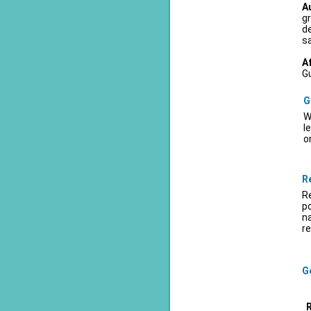
A
gr
d
sa
A
Gu
G
W
l
o
R
Re
po
na
re
Ge