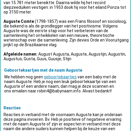
van 15.781 meter bereiktte. Daarna wilde hij het record
diepzeeduiken vestigen: in 1953 dook hij voor het eiland Ponza tot
op 3150 meter.
Auguste Comte
(1798-1857) was een Frans filosoof en socioloog,
die bekend is als de grondlegger van het positivisme. Volgens
Auguste was de eerste stap voor het verbeteren van de
samenleving het ontwikkelen van een nieuwe, theoretische
wetenschap over die samenleving. Zijn devies Orde en Vooruitgang
prijkt op de Braziliaanse vlag.
Afgeleide namen:
August Augusta, Auguste, Augustijn, Augustin,
Augustus, Gusta, Guus, Guusje, Stijn
Geboortekaartjes met de naam Auguste
We hebben nog geen
geboortekaartjes
van een baby met de
naam Auguste. Heb je nog een leuk geboortekaartje van een
Auguste of een andere naam, dan mag je deze scannen en
ons emailen naar
robin4@babynaam.info
. Alvast bedankt!
Reacties
Reacties in verband met de voornaam Auguste kan je onderaan
deze pagina invoeren. Bv. Heb je positieve of negatieve ervaring
met de naam Auguste of zijn er aspecten in verband met deze
naam die andere ouders kunnen helpen bij de keuze van een