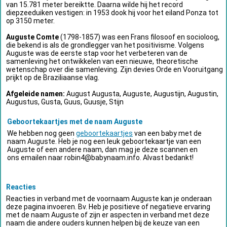
van 15.781 meter bereiktte. Daarna wilde hij het record
diepzeeduiken vestigen: in 1953 dook hij voor het eiland Ponza tot
op 3150 meter.
Auguste Comte
(1798-1857) was een Frans filosoof en socioloog,
die bekend is als de grondlegger van het positivisme. Volgens
Auguste was de eerste stap voor het verbeteren van de
samenleving het ontwikkelen van een nieuwe, theoretische
wetenschap over die samenleving. Zijn devies Orde en Vooruitgang
prijkt op de Braziliaanse vlag.
Afgeleide namen:
August Augusta, Auguste, Augustijn, Augustin,
Augustus, Gusta, Guus, Guusje, Stijn
Geboortekaartjes met de naam Auguste
We hebben nog geen
geboortekaartjes
van een baby met de
naam Auguste. Heb je nog een leuk geboortekaartje van een
Auguste of een andere naam, dan mag je deze scannen en
ons emailen naar
robin4@babynaam.info
. Alvast bedankt!
Reacties
Reacties in verband met de voornaam Auguste kan je onderaan
deze pagina invoeren. Bv. Heb je positieve of negatieve ervaring
met de naam Auguste of zijn er aspecten in verband met deze
naam die andere ouders kunnen helpen bij de keuze van een