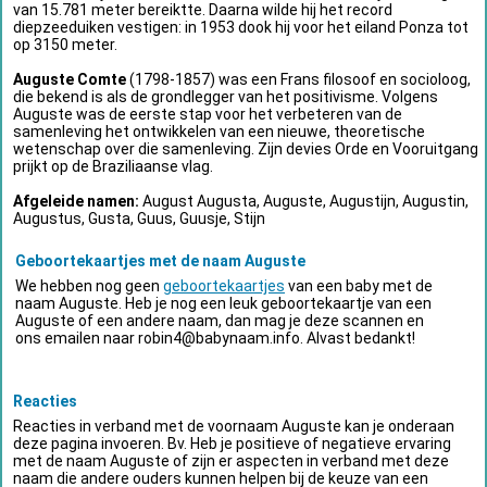
van 15.781 meter bereiktte. Daarna wilde hij het record
diepzeeduiken vestigen: in 1953 dook hij voor het eiland Ponza tot
op 3150 meter.
Auguste Comte
(1798-1857) was een Frans filosoof en socioloog,
die bekend is als de grondlegger van het positivisme. Volgens
Auguste was de eerste stap voor het verbeteren van de
samenleving het ontwikkelen van een nieuwe, theoretische
wetenschap over die samenleving. Zijn devies Orde en Vooruitgang
prijkt op de Braziliaanse vlag.
Afgeleide namen:
August Augusta, Auguste, Augustijn, Augustin,
Augustus, Gusta, Guus, Guusje, Stijn
Geboortekaartjes met de naam Auguste
We hebben nog geen
geboortekaartjes
van een baby met de
naam Auguste. Heb je nog een leuk geboortekaartje van een
Auguste of een andere naam, dan mag je deze scannen en
ons emailen naar
robin4@babynaam.info
. Alvast bedankt!
Reacties
Reacties in verband met de voornaam Auguste kan je onderaan
deze pagina invoeren. Bv. Heb je positieve of negatieve ervaring
met de naam Auguste of zijn er aspecten in verband met deze
naam die andere ouders kunnen helpen bij de keuze van een