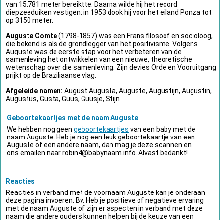
van 15.781 meter bereiktte. Daarna wilde hij het record
diepzeeduiken vestigen: in 1953 dook hij voor het eiland Ponza tot
op 3150 meter.
Auguste Comte
(1798-1857) was een Frans filosoof en socioloog,
die bekend is als de grondlegger van het positivisme. Volgens
Auguste was de eerste stap voor het verbeteren van de
samenleving het ontwikkelen van een nieuwe, theoretische
wetenschap over die samenleving. Zijn devies Orde en Vooruitgang
prijkt op de Braziliaanse vlag.
Afgeleide namen:
August Augusta, Auguste, Augustijn, Augustin,
Augustus, Gusta, Guus, Guusje, Stijn
Geboortekaartjes met de naam Auguste
We hebben nog geen
geboortekaartjes
van een baby met de
naam Auguste. Heb je nog een leuk geboortekaartje van een
Auguste of een andere naam, dan mag je deze scannen en
ons emailen naar
robin4@babynaam.info
. Alvast bedankt!
Reacties
Reacties in verband met de voornaam Auguste kan je onderaan
deze pagina invoeren. Bv. Heb je positieve of negatieve ervaring
met de naam Auguste of zijn er aspecten in verband met deze
naam die andere ouders kunnen helpen bij de keuze van een