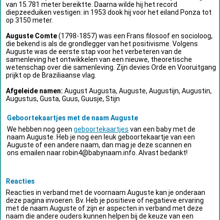
van 15.781 meter bereiktte. Daarna wilde hij het record
diepzeeduiken vestigen: in 1953 dook hij voor het eiland Ponza tot
op 3150 meter.
Auguste Comte
(1798-1857) was een Frans filosoof en socioloog,
die bekend is als de grondlegger van het positivisme. Volgens
Auguste was de eerste stap voor het verbeteren van de
samenleving het ontwikkelen van een nieuwe, theoretische
wetenschap over die samenleving. Zijn devies Orde en Vooruitgang
prijkt op de Braziliaanse vlag.
Afgeleide namen:
August Augusta, Auguste, Augustijn, Augustin,
Augustus, Gusta, Guus, Guusje, Stijn
Geboortekaartjes met de naam Auguste
We hebben nog geen
geboortekaartjes
van een baby met de
naam Auguste. Heb je nog een leuk geboortekaartje van een
Auguste of een andere naam, dan mag je deze scannen en
ons emailen naar
robin4@babynaam.info
. Alvast bedankt!
Reacties
Reacties in verband met de voornaam Auguste kan je onderaan
deze pagina invoeren. Bv. Heb je positieve of negatieve ervaring
met de naam Auguste of zijn er aspecten in verband met deze
naam die andere ouders kunnen helpen bij de keuze van een