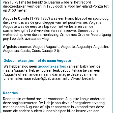
van 15.781 meter bereiktte. Daarna wilde hij het record
diepzeeduiken vestigen: in 1953 dook hij voor het eiland Ponza tot
op 3150 meter.
Auguste Comte
(1798-1857) was een Frans filosoof en socioloog,
die bekend is als de grondlegger van het positivisme. Volgens
Auguste was de eerste stap voor het verbeteren van de
samenleving het ontwikkelen van een nieuwe, theoretische
wetenschap over die samenleving. Zijn devies Orde en Vooruitgang
prijkt op de Braziliaanse vlag.
Afgeleide namen:
August Augusta, Auguste, Augustijn, Augustin,
Augustus, Gusta, Guus, Guusje, Stijn
Geboortekaartjes met de naam Auguste
We hebben nog geen
geboortekaartjes
van een baby met de
naam Auguste. Heb je nog een leuk geboortekaartje van een
Auguste of een andere naam, dan mag je deze scannen en
ons emailen naar
robin4@babynaam.info
. Alvast bedankt!
Reacties
Reacties in verband met de voornaam Auguste kan je onderaan
deze pagina invoeren. Bv. Heb je positieve of negatieve ervaring
met de naam Auguste of zijn er aspecten in verband met deze
naam die andere ouders kunnen helpen bij de keuze van een