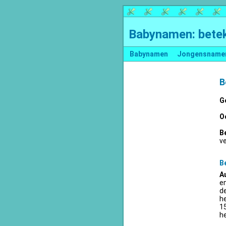
Babynamen: betek
Babynamen
Jongensname
B
G
O
B
v
B
A
en
d
he
15
he