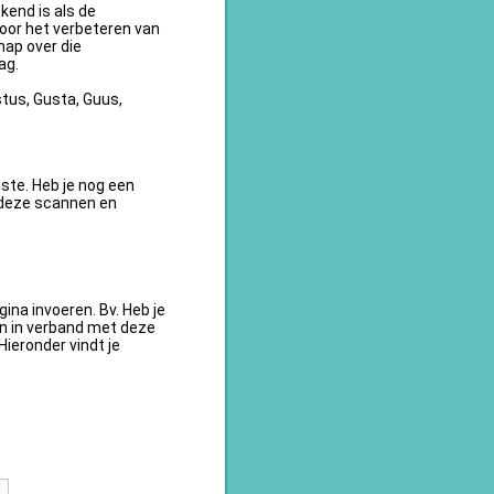
kend is als de
oor het verbeteren van
ap over die
ag.
tus, Gusta, Guus,
te. Heb je nog een
 deze scannen en
na invoeren. Bv. Heb je
en in verband met deze
ieronder vindt je