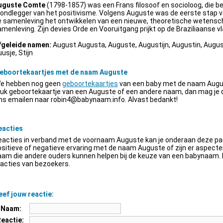
uguste Comte
(1798-1857) was een Frans filosoof en socioloog, die be
ondlegger van het positivisme. Volgens Auguste was de eerste stap v
e samenleving het ontwikkelen van een nieuwe, theoretische wetensch
menleving. Zijn devies Orde en Vooruitgang prijkt op de Braziliaanse vl
fgeleide namen:
August Augusta, Auguste, Augustijn, Augustin, Augus
usje, Stijn
eboortekaartjes met de naam Auguste
e hebben nog geen
geboortekaartjes
van een baby met de naam Augus
euk geboortekaartje van een Auguste of een andere naam, dan mag je
ns emailen naar
robin4@babynaam.info
. Alvast bedankt!
eacties
acties in verband met de voornaam Auguste kan je onderaan deze pagi
sitieve of negatieve ervaring met de naam Auguste of zijn er aspect
am die andere ouders kunnen helpen bij de keuze van een babynaam. H
acties van bezoekers.
ef jouw reactie:
Naam:
Reactie: