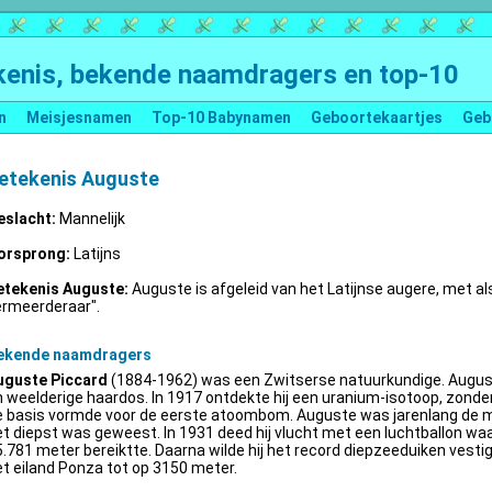
enis, bekende naamdragers en top-10
n
Meisjesnamen
Top-10 Babynamen
Geboortekaartjes
Geb
etekenis Auguste
eslacht:
Mannelijk
orsprong:
Latijns
etekenis Auguste:
Auguste is afgeleid van het Latijnse augere, met al
ermeerderaar".
ekende naamdragers
uguste Piccard
(1884-1962) was een Zwitserse natuurkundige. Augus
 weelderige haardos. In 1917 ontdekte hij een uranium-isotoop, zonder 
e basis vormde voor de eerste atoombom. Auguste was jarenlang de m
t diepst was geweest. In 1931 deed hij vlucht met een luchtballon wa
.781 meter bereiktte. Daarna wilde hij het record diepzeeduiken vestige
t eiland Ponza tot op 3150 meter.