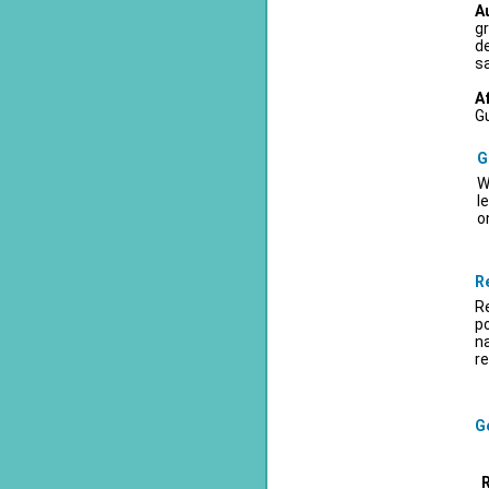
A
gr
d
sa
A
Gu
G
W
l
o
R
Re
po
na
re
Ge