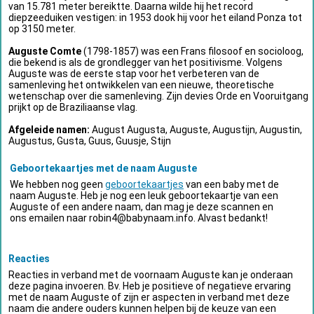
van 15.781 meter bereiktte. Daarna wilde hij het record
diepzeeduiken vestigen: in 1953 dook hij voor het eiland Ponza tot
op 3150 meter.
Auguste Comte
(1798-1857) was een Frans filosoof en socioloog,
die bekend is als de grondlegger van het positivisme. Volgens
Auguste was de eerste stap voor het verbeteren van de
samenleving het ontwikkelen van een nieuwe, theoretische
wetenschap over die samenleving. Zijn devies Orde en Vooruitgang
prijkt op de Braziliaanse vlag.
Afgeleide namen:
August Augusta, Auguste, Augustijn, Augustin,
Augustus, Gusta, Guus, Guusje, Stijn
Geboortekaartjes met de naam Auguste
We hebben nog geen
geboortekaartjes
van een baby met de
naam Auguste. Heb je nog een leuk geboortekaartje van een
Auguste of een andere naam, dan mag je deze scannen en
ons emailen naar
robin4@babynaam.info
. Alvast bedankt!
Reacties
Reacties in verband met de voornaam Auguste kan je onderaan
deze pagina invoeren. Bv. Heb je positieve of negatieve ervaring
met de naam Auguste of zijn er aspecten in verband met deze
naam die andere ouders kunnen helpen bij de keuze van een