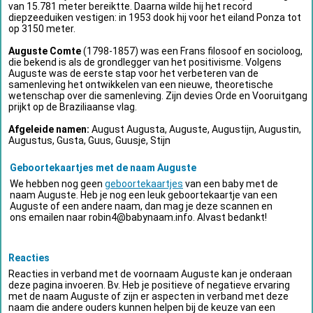
van 15.781 meter bereiktte. Daarna wilde hij het record
diepzeeduiken vestigen: in 1953 dook hij voor het eiland Ponza tot
op 3150 meter.
Auguste Comte
(1798-1857) was een Frans filosoof en socioloog,
die bekend is als de grondlegger van het positivisme. Volgens
Auguste was de eerste stap voor het verbeteren van de
samenleving het ontwikkelen van een nieuwe, theoretische
wetenschap over die samenleving. Zijn devies Orde en Vooruitgang
prijkt op de Braziliaanse vlag.
Afgeleide namen:
August Augusta, Auguste, Augustijn, Augustin,
Augustus, Gusta, Guus, Guusje, Stijn
Geboortekaartjes met de naam Auguste
We hebben nog geen
geboortekaartjes
van een baby met de
naam Auguste. Heb je nog een leuk geboortekaartje van een
Auguste of een andere naam, dan mag je deze scannen en
ons emailen naar
robin4@babynaam.info
. Alvast bedankt!
Reacties
Reacties in verband met de voornaam Auguste kan je onderaan
deze pagina invoeren. Bv. Heb je positieve of negatieve ervaring
met de naam Auguste of zijn er aspecten in verband met deze
naam die andere ouders kunnen helpen bij de keuze van een