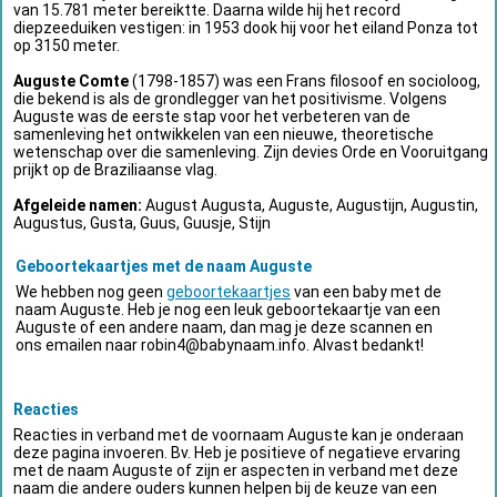
van 15.781 meter bereiktte. Daarna wilde hij het record
diepzeeduiken vestigen: in 1953 dook hij voor het eiland Ponza tot
op 3150 meter.
Auguste Comte
(1798-1857) was een Frans filosoof en socioloog,
die bekend is als de grondlegger van het positivisme. Volgens
Auguste was de eerste stap voor het verbeteren van de
samenleving het ontwikkelen van een nieuwe, theoretische
wetenschap over die samenleving. Zijn devies Orde en Vooruitgang
prijkt op de Braziliaanse vlag.
Afgeleide namen:
August Augusta, Auguste, Augustijn, Augustin,
Augustus, Gusta, Guus, Guusje, Stijn
Geboortekaartjes met de naam Auguste
We hebben nog geen
geboortekaartjes
van een baby met de
naam Auguste. Heb je nog een leuk geboortekaartje van een
Auguste of een andere naam, dan mag je deze scannen en
ons emailen naar
robin4@babynaam.info
. Alvast bedankt!
Reacties
Reacties in verband met de voornaam Auguste kan je onderaan
deze pagina invoeren. Bv. Heb je positieve of negatieve ervaring
met de naam Auguste of zijn er aspecten in verband met deze
naam die andere ouders kunnen helpen bij de keuze van een