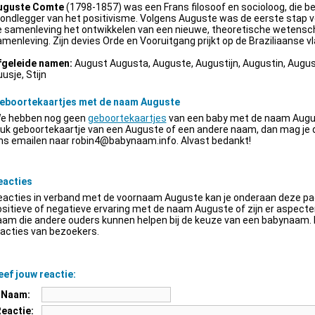
uguste Comte
(1798-1857) was een Frans filosoof en socioloog, die be
ondlegger van het positivisme. Volgens Auguste was de eerste stap v
e samenleving het ontwikkelen van een nieuwe, theoretische wetensch
menleving. Zijn devies Orde en Vooruitgang prijkt op de Braziliaanse vl
fgeleide namen:
August Augusta, Auguste, Augustijn, Augustin, Augus
usje, Stijn
eboortekaartjes met de naam Auguste
e hebben nog geen
geboortekaartjes
van een baby met de naam Augus
euk geboortekaartje van een Auguste of een andere naam, dan mag je
ns emailen naar
robin4@babynaam.info
. Alvast bedankt!
eacties
acties in verband met de voornaam Auguste kan je onderaan deze pagi
sitieve of negatieve ervaring met de naam Auguste of zijn er aspect
am die andere ouders kunnen helpen bij de keuze van een babynaam. H
acties van bezoekers.
ef jouw reactie:
Naam:
Reactie: