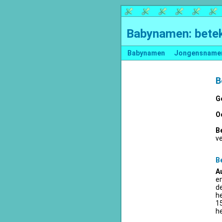
Babynamen: betek
Babynamen
Jongensname
B
G
O
B
v
B
A
en
d
he
15
he