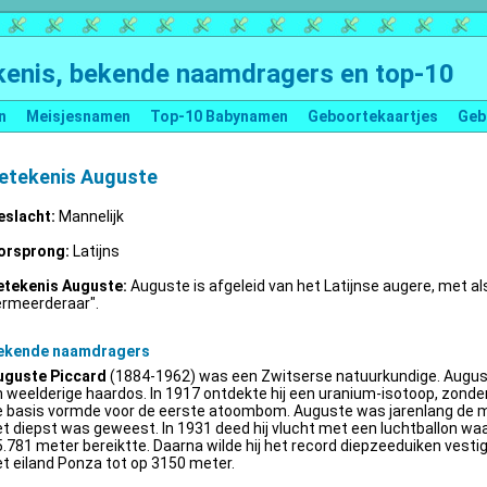
enis, bekende naamdragers en top-10
n
Meisjesnamen
Top-10 Babynamen
Geboortekaartjes
Geb
etekenis Auguste
eslacht:
Mannelijk
orsprong:
Latijns
etekenis Auguste:
Auguste is afgeleid van het Latijnse augere, met al
ermeerderaar".
ekende naamdragers
uguste Piccard
(1884-1962) was een Zwitserse natuurkundige. Augus
 weelderige haardos. In 1917 ontdekte hij een uranium-isotoop, zonder 
e basis vormde voor de eerste atoombom. Auguste was jarenlang de m
t diepst was geweest. In 1931 deed hij vlucht met een luchtballon wa
.781 meter bereiktte. Daarna wilde hij het record diepzeeduiken vestige
t eiland Ponza tot op 3150 meter.