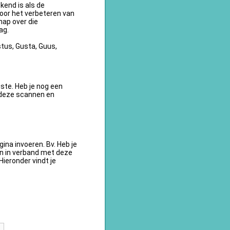
kend is als de
oor het verbeteren van
ap over die
ag.
tus, Gusta, Guus,
te. Heb je nog een
 deze scannen en
na invoeren. Bv. Heb je
en in verband met deze
ieronder vindt je