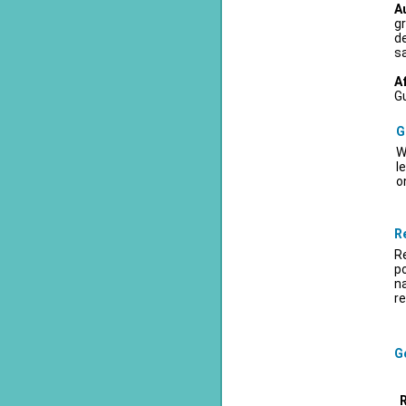
A
gr
d
sa
A
Gu
G
W
l
o
R
Re
po
na
re
Ge