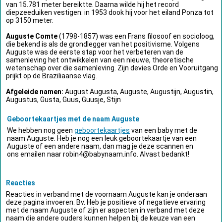
van 15.781 meter bereiktte. Daarna wilde hij het record
diepzeeduiken vestigen: in 1953 dook hij voor het eiland Ponza tot
op 3150 meter.
Auguste Comte
(1798-1857) was een Frans filosoof en socioloog,
die bekend is als de grondlegger van het positivisme. Volgens
Auguste was de eerste stap voor het verbeteren van de
samenleving het ontwikkelen van een nieuwe, theoretische
wetenschap over die samenleving. Zijn devies Orde en Vooruitgang
prijkt op de Braziliaanse vlag.
Afgeleide namen:
August Augusta, Auguste, Augustijn, Augustin,
Augustus, Gusta, Guus, Guusje, Stijn
Geboortekaartjes met de naam Auguste
We hebben nog geen
geboortekaartjes
van een baby met de
naam Auguste. Heb je nog een leuk geboortekaartje van een
Auguste of een andere naam, dan mag je deze scannen en
ons emailen naar
robin4@babynaam.info
. Alvast bedankt!
Reacties
Reacties in verband met de voornaam Auguste kan je onderaan
deze pagina invoeren. Bv. Heb je positieve of negatieve ervaring
met de naam Auguste of zijn er aspecten in verband met deze
naam die andere ouders kunnen helpen bij de keuze van een