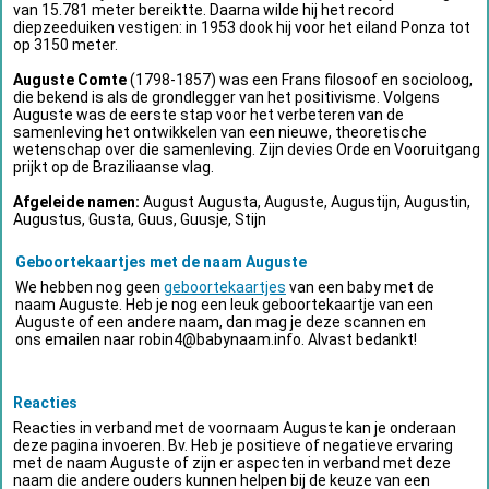
van 15.781 meter bereiktte. Daarna wilde hij het record
diepzeeduiken vestigen: in 1953 dook hij voor het eiland Ponza tot
op 3150 meter.
Auguste Comte
(1798-1857) was een Frans filosoof en socioloog,
die bekend is als de grondlegger van het positivisme. Volgens
Auguste was de eerste stap voor het verbeteren van de
samenleving het ontwikkelen van een nieuwe, theoretische
wetenschap over die samenleving. Zijn devies Orde en Vooruitgang
prijkt op de Braziliaanse vlag.
Afgeleide namen:
August Augusta, Auguste, Augustijn, Augustin,
Augustus, Gusta, Guus, Guusje, Stijn
Geboortekaartjes met de naam Auguste
We hebben nog geen
geboortekaartjes
van een baby met de
naam Auguste. Heb je nog een leuk geboortekaartje van een
Auguste of een andere naam, dan mag je deze scannen en
ons emailen naar
robin4@babynaam.info
. Alvast bedankt!
Reacties
Reacties in verband met de voornaam Auguste kan je onderaan
deze pagina invoeren. Bv. Heb je positieve of negatieve ervaring
met de naam Auguste of zijn er aspecten in verband met deze
naam die andere ouders kunnen helpen bij de keuze van een