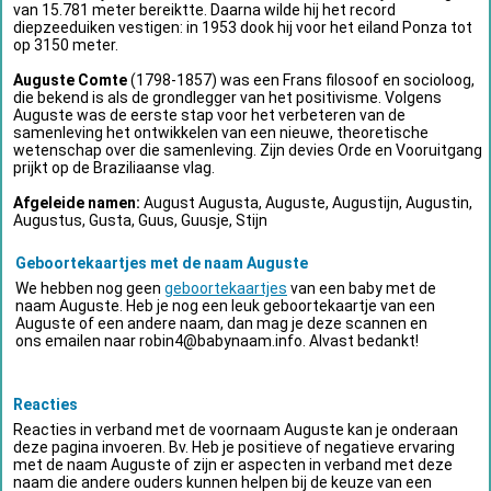
van 15.781 meter bereiktte. Daarna wilde hij het record
diepzeeduiken vestigen: in 1953 dook hij voor het eiland Ponza tot
op 3150 meter.
Auguste Comte
(1798-1857) was een Frans filosoof en socioloog,
die bekend is als de grondlegger van het positivisme. Volgens
Auguste was de eerste stap voor het verbeteren van de
samenleving het ontwikkelen van een nieuwe, theoretische
wetenschap over die samenleving. Zijn devies Orde en Vooruitgang
prijkt op de Braziliaanse vlag.
Afgeleide namen:
August Augusta, Auguste, Augustijn, Augustin,
Augustus, Gusta, Guus, Guusje, Stijn
Geboortekaartjes met de naam Auguste
We hebben nog geen
geboortekaartjes
van een baby met de
naam Auguste. Heb je nog een leuk geboortekaartje van een
Auguste of een andere naam, dan mag je deze scannen en
ons emailen naar
robin4@babynaam.info
. Alvast bedankt!
Reacties
Reacties in verband met de voornaam Auguste kan je onderaan
deze pagina invoeren. Bv. Heb je positieve of negatieve ervaring
met de naam Auguste of zijn er aspecten in verband met deze
naam die andere ouders kunnen helpen bij de keuze van een