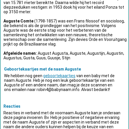
van 15.781 meter bereiktte. Daarna wilde hij het record
diepzeeduiken vestigen: in 1953 dook hij voor het eiland Ponza tot
op 3150 meter.
Auguste Comte
(1798-1857) was een Frans filosoof en socioloog,
die bekend is als de grondlegger van het positivisme. Volgens
Auguste was de eerste stap voor het verbeteren van de
samenleving het ontwikkelen van een nieuwe, theoretische
wetenschap over die samenleving. Zijn devies Orde en Vooruitgang
prijkt op de Braziliaanse vlag.
Afgeleide namen:
August Augusta, Auguste, Augustijn, Augustin,
Augustus, Gusta, Guus, Guusje, Stijn
Geboortekaartjes met de naam Auguste
We hebben nog geen
geboortekaartjes
van een baby met de
naam Auguste. Heb je nog een leuk geboortekaartje van een
Auguste of een andere naam, dan mag je deze scannen en
ons emailen naar
robin4@babynaam.info
. Alvast bedankt!
Reacties
Reacties in verband met de voornaam Auguste kan je onderaan
deze pagina invoeren. Bv. Heb je positieve of negatieve ervaring
met de naam Auguste of zijn er aspecten in verband met deze
naam die andere ouders kunnen helpen bij de keuze van een