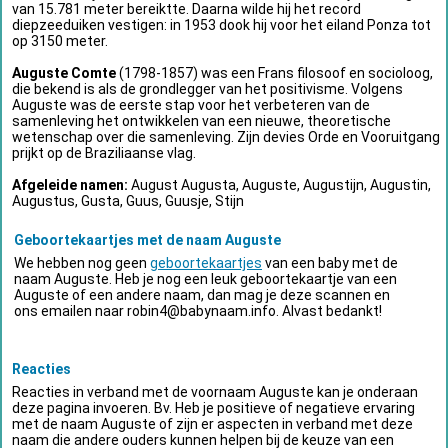
van 15.781 meter bereiktte. Daarna wilde hij het record
diepzeeduiken vestigen: in 1953 dook hij voor het eiland Ponza tot
op 3150 meter.
Auguste Comte
(1798-1857) was een Frans filosoof en socioloog,
die bekend is als de grondlegger van het positivisme. Volgens
Auguste was de eerste stap voor het verbeteren van de
samenleving het ontwikkelen van een nieuwe, theoretische
wetenschap over die samenleving. Zijn devies Orde en Vooruitgang
prijkt op de Braziliaanse vlag.
Afgeleide namen:
August Augusta, Auguste, Augustijn, Augustin,
Augustus, Gusta, Guus, Guusje, Stijn
Geboortekaartjes met de naam Auguste
We hebben nog geen
geboortekaartjes
van een baby met de
naam Auguste. Heb je nog een leuk geboortekaartje van een
Auguste of een andere naam, dan mag je deze scannen en
ons emailen naar
robin4@babynaam.info
. Alvast bedankt!
Reacties
Reacties in verband met de voornaam Auguste kan je onderaan
deze pagina invoeren. Bv. Heb je positieve of negatieve ervaring
met de naam Auguste of zijn er aspecten in verband met deze
naam die andere ouders kunnen helpen bij de keuze van een