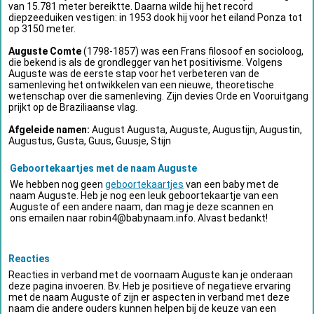
van 15.781 meter bereiktte. Daarna wilde hij het record
diepzeeduiken vestigen: in 1953 dook hij voor het eiland Ponza tot
op 3150 meter.
Auguste Comte
(1798-1857) was een Frans filosoof en socioloog,
die bekend is als de grondlegger van het positivisme. Volgens
Auguste was de eerste stap voor het verbeteren van de
samenleving het ontwikkelen van een nieuwe, theoretische
wetenschap over die samenleving. Zijn devies Orde en Vooruitgang
prijkt op de Braziliaanse vlag.
Afgeleide namen:
August Augusta, Auguste, Augustijn, Augustin,
Augustus, Gusta, Guus, Guusje, Stijn
Geboortekaartjes met de naam Auguste
We hebben nog geen
geboortekaartjes
van een baby met de
naam Auguste. Heb je nog een leuk geboortekaartje van een
Auguste of een andere naam, dan mag je deze scannen en
ons emailen naar
robin4@babynaam.info
. Alvast bedankt!
Reacties
Reacties in verband met de voornaam Auguste kan je onderaan
deze pagina invoeren. Bv. Heb je positieve of negatieve ervaring
met de naam Auguste of zijn er aspecten in verband met deze
naam die andere ouders kunnen helpen bij de keuze van een