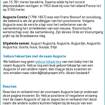
van 15.781 meter bereiktte. Daarna wilde hij het record
diepzeeduiken vestigen: in 1953 dook hij voor het eiland Ponza tot
op 3150 meter.
Auguste Comte
(1798-1857) was een Frans filosoof en socioloog,
die bekend is als de grondlegger van het positivisme. Volgens
Auguste was de eerste stap voor het verbeteren van de
samenleving het ontwikkelen van een nieuwe, theoretische
wetenschap over die samenleving. Zijn devies Orde en Vooruitgang
prijkt op de Braziliaanse vlag.
Afgeleide namen:
August Augusta, Auguste, Augustijn, Augustin,
Augustus, Gusta, Guus, Guusje, Stijn
Geboortekaartjes met de naam Auguste
We hebben nog geen
geboortekaartjes
van een baby met de
naam Auguste. Heb je nog een leuk geboortekaartje van een
Auguste of een andere naam, dan mag je deze scannen en
ons emailen naar
robin4@babynaam.info
. Alvast bedankt!
Reacties
Reacties in verband met de voornaam Auguste kan je onderaan
deze pagina invoeren. Bv. Heb je positieve of negatieve ervaring
met de naam Auguste of zijn er aspecten in verband met deze
naam die andere ouders kunnen helpen bij de keuze van een