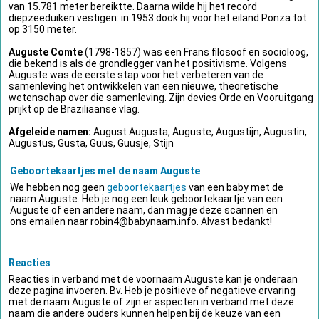
van 15.781 meter bereiktte. Daarna wilde hij het record
diepzeeduiken vestigen: in 1953 dook hij voor het eiland Ponza tot
op 3150 meter.
Auguste Comte
(1798-1857) was een Frans filosoof en socioloog,
die bekend is als de grondlegger van het positivisme. Volgens
Auguste was de eerste stap voor het verbeteren van de
samenleving het ontwikkelen van een nieuwe, theoretische
wetenschap over die samenleving. Zijn devies Orde en Vooruitgang
prijkt op de Braziliaanse vlag.
Afgeleide namen:
August Augusta, Auguste, Augustijn, Augustin,
Augustus, Gusta, Guus, Guusje, Stijn
Geboortekaartjes met de naam Auguste
We hebben nog geen
geboortekaartjes
van een baby met de
naam Auguste. Heb je nog een leuk geboortekaartje van een
Auguste of een andere naam, dan mag je deze scannen en
ons emailen naar
robin4@babynaam.info
. Alvast bedankt!
Reacties
Reacties in verband met de voornaam Auguste kan je onderaan
deze pagina invoeren. Bv. Heb je positieve of negatieve ervaring
met de naam Auguste of zijn er aspecten in verband met deze
naam die andere ouders kunnen helpen bij de keuze van een