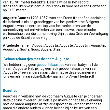
van 15.781 meter bereiktte. Daarna wilde hij het record
diepzeeduiken vestigen: in 1953 dook hij voor het eiland Ponza tot
op 3150 meter.
Auguste Comte
(1798-1857) was een Frans filosoof en socioloog,
die bekend is als de grondlegger van het positivisme. Volgens
Auguste was de eerste stap voor het verbeteren van de
samenleving het ontwikkelen van een nieuwe, theoretische
wetenschap over die samenleving. Zijn devies Orde en Vooruitgang
prijkt op de Braziliaanse vlag.
Afgeleide namen:
August Augusta, Auguste, Augustijn, Augustin,
Augustus, Gusta, Guus, Guusje, Stijn
Geboortekaartjes met de naam Auguste
We hebben nog geen
geboortekaartjes
van een baby met de
naam Auguste. Heb je nog een leuk geboortekaartje van een
Auguste of een andere naam, dan mag je deze scannen en
ons emailen naar
robin4@babynaam.info
. Alvast bedankt!
Reacties
Reacties in verband met de voornaam Auguste kan je onderaan
deze pagina invoeren. Bv. Heb je positieve of negatieve ervaring
met de naam Auguste of zijn er aspecten in verband met deze
naam die andere ouders kunnen helpen bij de keuze van een