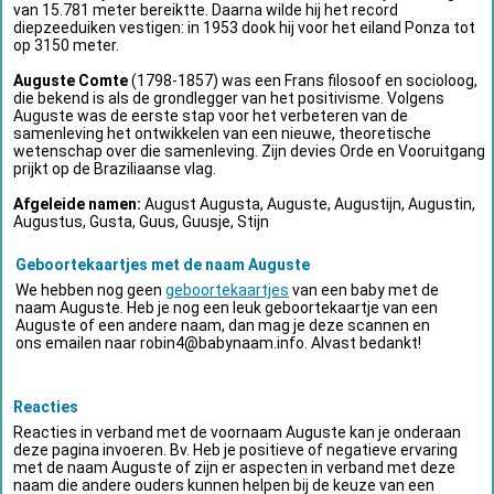
van 15.781 meter bereiktte. Daarna wilde hij het record
diepzeeduiken vestigen: in 1953 dook hij voor het eiland Ponza tot
op 3150 meter.
Auguste Comte
(1798-1857) was een Frans filosoof en socioloog,
die bekend is als de grondlegger van het positivisme. Volgens
Auguste was de eerste stap voor het verbeteren van de
samenleving het ontwikkelen van een nieuwe, theoretische
wetenschap over die samenleving. Zijn devies Orde en Vooruitgang
prijkt op de Braziliaanse vlag.
Afgeleide namen:
August Augusta, Auguste, Augustijn, Augustin,
Augustus, Gusta, Guus, Guusje, Stijn
Geboortekaartjes met de naam Auguste
We hebben nog geen
geboortekaartjes
van een baby met de
naam Auguste. Heb je nog een leuk geboortekaartje van een
Auguste of een andere naam, dan mag je deze scannen en
ons emailen naar
robin4@babynaam.info
. Alvast bedankt!
Reacties
Reacties in verband met de voornaam Auguste kan je onderaan
deze pagina invoeren. Bv. Heb je positieve of negatieve ervaring
met de naam Auguste of zijn er aspecten in verband met deze
naam die andere ouders kunnen helpen bij de keuze van een