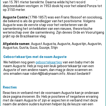
van 15.781 meter bereiktte. Daarna wilde hij het record
diepzeeduiken vestigen: in 1953 dook hij voor het eiland Ponza tot
op 3150 meter.
Auguste Comte
(1798-1857) was een Frans filosoof en socioloog,
die bekend is als de grondlegger van het positivisme. Volgens
Auguste was de eerste stap voor het verbeteren van de
samenleving het ontwikkelen van een nieuwe, theoretische
wetenschap over die samenleving. Zijn devies Orde en Vooruitgang
prijkt op de Braziliaanse vlag.
Afgeleide namen:
August Augusta, Auguste, Augustijn, Augustin,
Augustus, Gusta, Guus, Guusje, Stijn
Geboortekaartjes met de naam Auguste
We hebben nog geen
geboortekaartjes
van een baby met de
naam Auguste. Heb je nog een leuk geboortekaartje van een
Auguste of een andere naam, dan mag je deze scannen en
ons emailen naar
robin4@babynaam.info
. Alvast bedankt!
Reacties
Reacties in verband met de voornaam Auguste kan je onderaan
deze pagina invoeren. Bv. Heb je positieve of negatieve ervaring
met de naam Auguste of zijn er aspecten in verband met deze
naam die andere ouders kunnen helpen bij de keuze van een