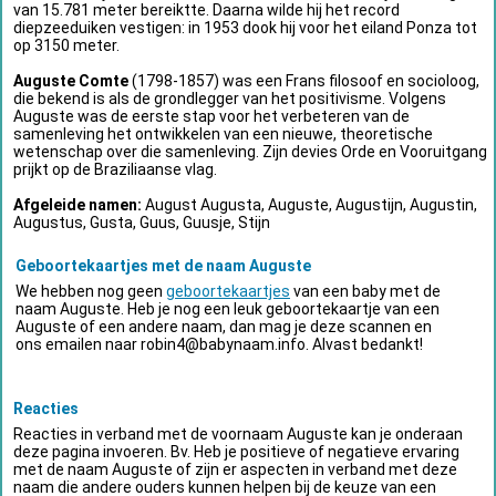
van 15.781 meter bereiktte. Daarna wilde hij het record
diepzeeduiken vestigen: in 1953 dook hij voor het eiland Ponza tot
op 3150 meter.
Auguste Comte
(1798-1857) was een Frans filosoof en socioloog,
die bekend is als de grondlegger van het positivisme. Volgens
Auguste was de eerste stap voor het verbeteren van de
samenleving het ontwikkelen van een nieuwe, theoretische
wetenschap over die samenleving. Zijn devies Orde en Vooruitgang
prijkt op de Braziliaanse vlag.
Afgeleide namen:
August Augusta, Auguste, Augustijn, Augustin,
Augustus, Gusta, Guus, Guusje, Stijn
Geboortekaartjes met de naam Auguste
We hebben nog geen
geboortekaartjes
van een baby met de
naam Auguste. Heb je nog een leuk geboortekaartje van een
Auguste of een andere naam, dan mag je deze scannen en
ons emailen naar
robin4@babynaam.info
. Alvast bedankt!
Reacties
Reacties in verband met de voornaam Auguste kan je onderaan
deze pagina invoeren. Bv. Heb je positieve of negatieve ervaring
met de naam Auguste of zijn er aspecten in verband met deze
naam die andere ouders kunnen helpen bij de keuze van een