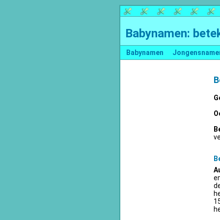
Babynamen: betek
Babynamen
Jongensname
B
G
O
B
v
B
A
en
d
he
15
he