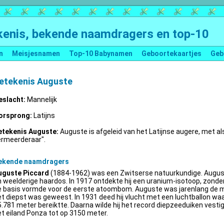
enis, bekende naamdragers en top-10
n
Meisjesnamen
Top-10 Babynamen
Geboortekaartjes
Geb
etekenis Auguste
eslacht:
Mannelijk
orsprong:
Latijns
etekenis Auguste:
Auguste is afgeleid van het Latijnse augere, met al
ermeerderaar".
ekende naamdragers
uguste Piccard
(1884-1962) was een Zwitserse natuurkundige. Augus
 weelderige haardos. In 1917 ontdekte hij een uranium-isotoop, zonder 
e basis vormde voor de eerste atoombom. Auguste was jarenlang de m
t diepst was geweest. In 1931 deed hij vlucht met een luchtballon wa
.781 meter bereiktte. Daarna wilde hij het record diepzeeduiken vestige
t eiland Ponza tot op 3150 meter.