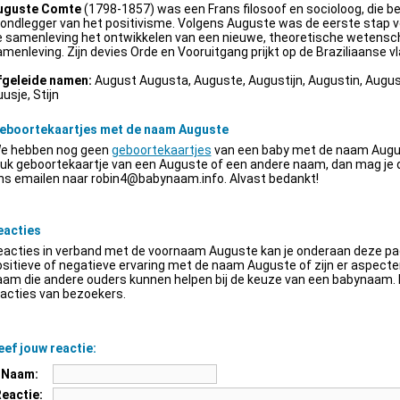
uguste Comte
(1798-1857) was een Frans filosoof en socioloog, die be
ondlegger van het positivisme. Volgens Auguste was de eerste stap v
e samenleving het ontwikkelen van een nieuwe, theoretische wetensch
menleving. Zijn devies Orde en Vooruitgang prijkt op de Braziliaanse vl
fgeleide namen:
August Augusta, Auguste, Augustijn, Augustin, Augus
usje, Stijn
eboortekaartjes met de naam Auguste
e hebben nog geen
geboortekaartjes
van een baby met de naam Augus
euk geboortekaartje van een Auguste of een andere naam, dan mag je
ns emailen naar
robin4@babynaam.info
. Alvast bedankt!
eacties
acties in verband met de voornaam Auguste kan je onderaan deze pagi
sitieve of negatieve ervaring met de naam Auguste of zijn er aspect
am die andere ouders kunnen helpen bij de keuze van een babynaam. H
acties van bezoekers.
ef jouw reactie:
Naam:
Reactie: