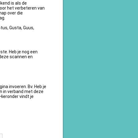
kend is als de
oor het verbeteren van
ap over die
ag.
tus, Gusta, Guus,
te. Heb je nog een
 deze scannen en
na invoeren. Bv. Heb je
en in verband met deze
ieronder vindt je