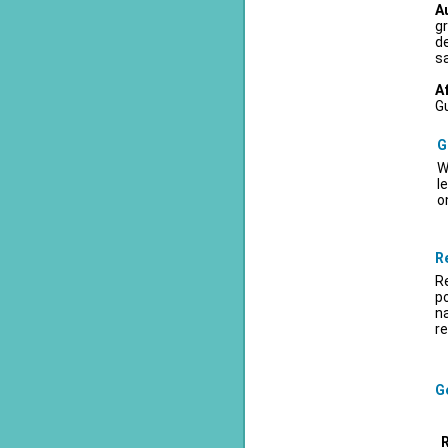
A
gr
d
sa
A
Gu
G
W
l
o
R
Re
po
na
re
Ge