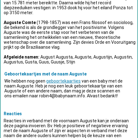
van 15.781 meter bereiktte. Daarna wilde hij het record
diepzeeduiken vestigen: in 1953 dook hij voor het eiland Ponza tot
op 3150 meter.
Auguste Comte
(1798-1857) was een Frans filosoof en socioloog,
die bekend is als de grondlegger van het positivisme. Volgens
Auguste was de eerste stap voor het verbeteren van de
samenleving het ontwikkelen van een nieuwe, theoretische
wetenschap over die samenleving. Zijn devies Orde en Vooruitgang
prijkt op de Braziliaanse vlag.
Afgeleide namen:
August Augusta, Auguste, Augustijn, Augustin,
Augustus, Gusta, Guus, Guusje, Stijn
Geboortekaartjes met de naam Auguste
We hebben nog geen
geboortekaartjes
van een baby met de
naam Auguste. Heb je nog een leuk geboortekaartje van een
Auguste of een andere naam, dan mag je deze scannen en
ons emailen naar
robin4@babynaam.info
. Alvast bedankt!
Reacties
Reacties in verband met de voornaam Auguste kan je onderaan
deze pagina invoeren. Bv. Heb je positieve of negatieve ervaring
met de naam Auguste of zijn er aspecten in verband met deze
naam die andere ouders kunnen helpen bij de keuze van een