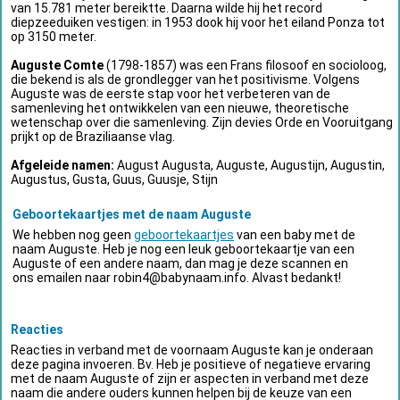
van 15.781 meter bereiktte. Daarna wilde hij het record
diepzeeduiken vestigen: in 1953 dook hij voor het eiland Ponza tot
op 3150 meter.
Auguste Comte
(1798-1857) was een Frans filosoof en socioloog,
die bekend is als de grondlegger van het positivisme. Volgens
Auguste was de eerste stap voor het verbeteren van de
samenleving het ontwikkelen van een nieuwe, theoretische
wetenschap over die samenleving. Zijn devies Orde en Vooruitgang
prijkt op de Braziliaanse vlag.
Afgeleide namen:
August Augusta, Auguste, Augustijn, Augustin,
Augustus, Gusta, Guus, Guusje, Stijn
Geboortekaartjes met de naam Auguste
We hebben nog geen
geboortekaartjes
van een baby met de
naam Auguste. Heb je nog een leuk geboortekaartje van een
Auguste of een andere naam, dan mag je deze scannen en
ons emailen naar
robin4@babynaam.info
. Alvast bedankt!
Reacties
Reacties in verband met de voornaam Auguste kan je onderaan
deze pagina invoeren. Bv. Heb je positieve of negatieve ervaring
met de naam Auguste of zijn er aspecten in verband met deze
naam die andere ouders kunnen helpen bij de keuze van een