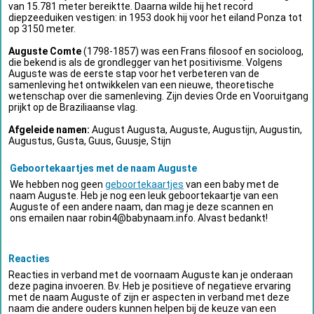
van 15.781 meter bereiktte. Daarna wilde hij het record
diepzeeduiken vestigen: in 1953 dook hij voor het eiland Ponza tot
op 3150 meter.
Auguste Comte
(1798-1857) was een Frans filosoof en socioloog,
die bekend is als de grondlegger van het positivisme. Volgens
Auguste was de eerste stap voor het verbeteren van de
samenleving het ontwikkelen van een nieuwe, theoretische
wetenschap over die samenleving. Zijn devies Orde en Vooruitgang
prijkt op de Braziliaanse vlag.
Afgeleide namen:
August Augusta, Auguste, Augustijn, Augustin,
Augustus, Gusta, Guus, Guusje, Stijn
Geboortekaartjes met de naam Auguste
We hebben nog geen
geboortekaartjes
van een baby met de
naam Auguste. Heb je nog een leuk geboortekaartje van een
Auguste of een andere naam, dan mag je deze scannen en
ons emailen naar
robin4@babynaam.info
. Alvast bedankt!
Reacties
Reacties in verband met de voornaam Auguste kan je onderaan
deze pagina invoeren. Bv. Heb je positieve of negatieve ervaring
met de naam Auguste of zijn er aspecten in verband met deze
naam die andere ouders kunnen helpen bij de keuze van een